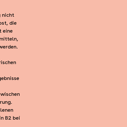
 nicht
st, die
t eine
itteln,
 werden.
rischen
gebnisse
zwischen
rung.
hlenen
n B2 bei