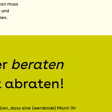
man muss
e und
zen.
er
beraten
t abraten!
llen, dass eine (werdende) Mami ihr