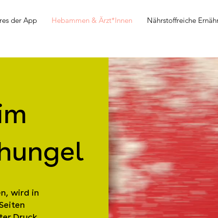
res der App
Hebammen & Ärzt*Innen
Nährstoffreiche Ernäh
im
hungel
n, wird in
Seiten
ter Druck