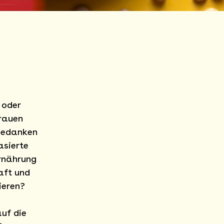
 oder
Frauen
 Gedanken
asierte
Ernährung
aft und
ieren?
uf die