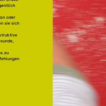
gentlich
gan oder
n sie sich
struktive
esunde,
ps zu
fehlungen