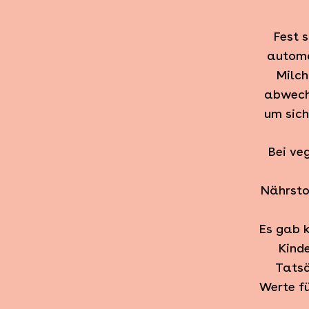
Fest 
automa
Milch
abwech
um sich
Bei ve
Nährsto
Es gab k
Kind
Tatsä
Werte f