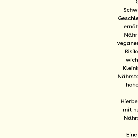
Schwa
Geschle
ernäh
Nährs
veganen
Risi
wich
Klein
Nährsto
hohe
Hierbe
mit n
Nährs
Eine