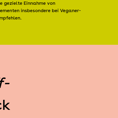
ie gezielte Einnahme von
ementen insbesondere bei Veganer-
mpfehlen.
f-
ck