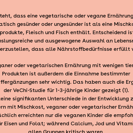
steht, dass eine vegetarische oder vegane Ernährung
tisch gesünder oder ungesünder ist als eine Mischko
produkte, Fleisch und Fisch enthält. Entscheidend is
slungsreiche und ausgewogene Auswahl an Lebensm
erzustellen, dass alle Nährstoffbedürfnisse erfüllt
ganer oder vegetarischen Ernährung mit wenigen tie
Produkten ist außerdem die Einnahme bestimmter
ffergänzungen sehr wichtig. Das haben auch die Er
der VeChi-Studie für 1-3-jährige Kinder gezeigt (1).
eine signifikanten Unterschiede in der Entwicklung 
ern mit Mischkost, veganer oder vegetarischer Ernäh
chlich erreichten nur die veganen
Kinder die empfo
ür Eisen und Folat; während Calcium, Jod
und Vitami
allen Gruppen kritisch waren.