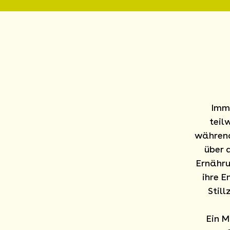
Imm
teil
während
über 
Ernähru
ihre 
Stil
Ein M